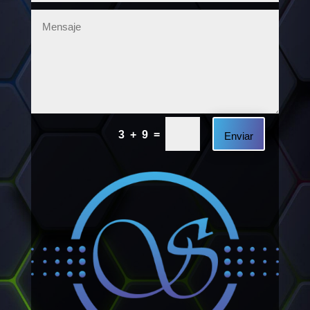
=
3 + 9
Enviar