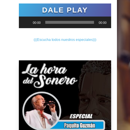
DALE PLAY
Reproductor
00:00
00:00
de
audio
(((Escucha todos nuestros especiales)))