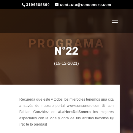
3196585890
contacto@sonsonero.com
PROGRAMA
N°22
(15-12-2021)
Recuerda que este y todos los miércoles tenemos una cita
a través de nuestro portal www.sonsonero.com 🌐 con
Fabian González en
#LaHoraDelSonero
los mejores
especiales con la vida y obra de tus artistas favoritos 🎼
¡No te lo pierdas!