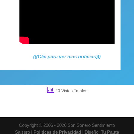
(((Clic para ver mas noticias)))
20 Vistas Totales
Copyright © 2006 - 2026 Son Sonero Sentimiento
Salsero |
Politicas de Privacidad
| Diseño:
Tu Pauta